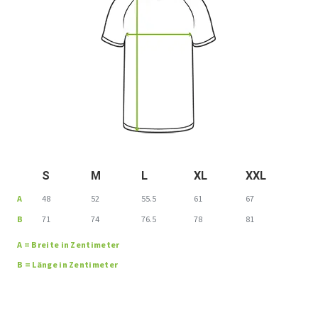
S
M
L
XL
XXL
A
48
52
55.5
61
67
B
71
74
76.5
78
81
A = Breite in Zentimeter
B = Länge in Zentimeter