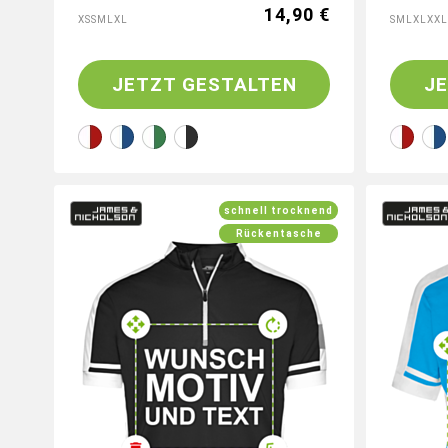
14,90 €
XS
S
M
L
XL
S
M
L
XL
XXL
JETZT GESTALTEN
J
schnell trocknend
Rückentasche
Gestalte jetzt dein Radtrikot mit
Gestalt
individuellen Logos und Motiven
indivi