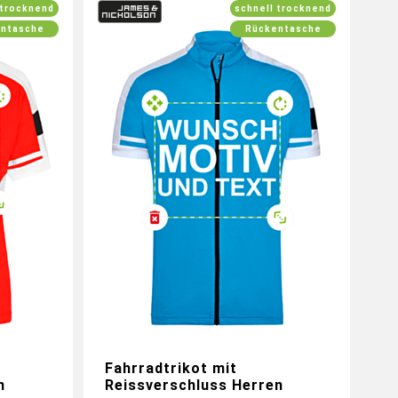
 trocknend
schnell trocknend
ntasche
Rückentasche
ikot mit
Gestalte jetzt dein Radtrikot mit
Motiven
individuellen Logos und Motiven
Fahrradtrikot mit
n
Reissverschluss Herren