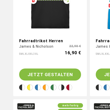
Fahrradtrikot Herren
Fahrra
James & Nicholson
22,90 €
James &
16,90 €
S
M
L
XL
XXL
3XL
S
M
L
XL
XXL
JETZT GESTALTEN
J
mehrfarbig