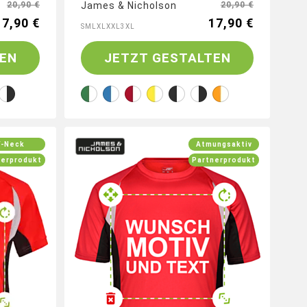
20,90 €
James & Nicholson
20,90 €
17,90 €
17,90 €
S
M
L
XL
XXL
3XL
EN
JETZT GESTALTEN
V-Neck
Atmungsaktiv
nerprodukt
Partnerprodukt
Großflächig drucken auf
Vorderseite, Rückseite, Ärmel (b)
rt mit
 Vorder-