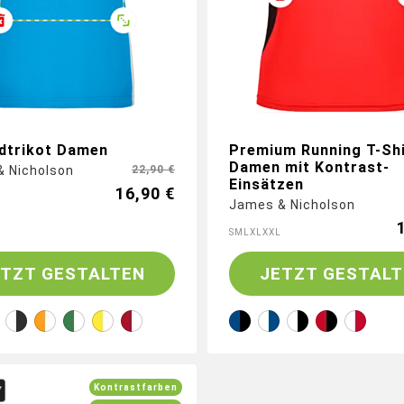
und Rückseite
dtrikot Damen
Premium Running T-Shi
Damen mit Kontrast-
 Nicholson
22,90 €
Einsätzen
16,90 €
James & Nicholson
S
M
L
XL
XXL
ETZT GESTALTEN
JETZT GESTALT
Kontrastfarben