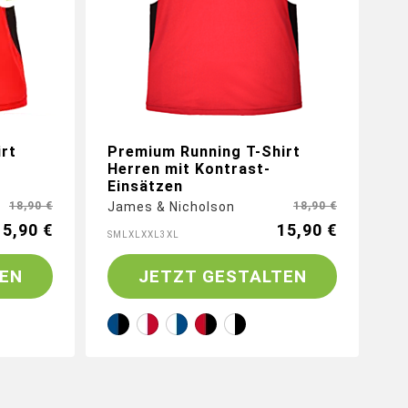
rt
Premium Running T-Shirt
Herren mit Kontrast-
Einsätzen
18,90 €
James & Nicholson
18,90 €
15,90 €
15,90 €
S
M
L
XL
XXL
3XL
EN
JETZT GESTALTEN