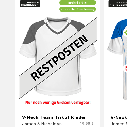
mehrfarbig
schnelle Trocknung
Bedrucke jetzt dein Laufshirt mit
Pers
deinem eigenen Logo
eig
Vord
V-Neck Team Trikot Kinder
V-Neck
James & Nicholson
19,90 €
James &