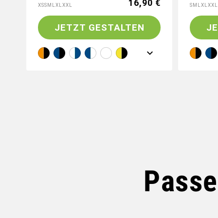
16,90 €
XS
S
M
L
XL
XXL
S
M
L
XL
XXL
JETZT GESTALTEN
J
Passe