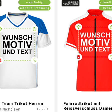
mehrfarbig
schnell
schnelle Trocknung
Rücke
onalisiertes Design mit
enem Logo auf Ärmeln,
Gestalte jetzt dein Radtr
erseite und Rückseite
individuellen Logos und 
 Team Trikot Herren
Fahrradtrikot mit
Reissverschluss Dame
 Nicholson
19,90 €