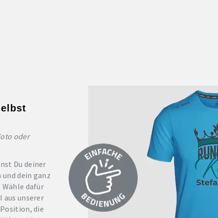
elbst
Foto oder
nst Du deiner
n und dein ganz
. Wähle dafür
l aus unserer
Position, die