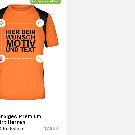
Partnerprodukt
ßflächig drucken auf
eite, Rückseite, Ärmel (b)
arbiges Premium
irt Herren
 Nicholson
17,85 €