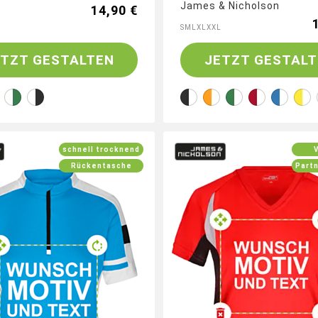
James & Nicholson
14,90 €
S
M
L
XL
XXL
ETZT GESTALTEN
JETZT GESTALT
schnell trocknend
Rückentasche
Part
e jetzt dein Radtrikot mit
Gestalte jetzt dein Shi
duellem Logo und Motiven
eigenem Logo auf Ärmeln,