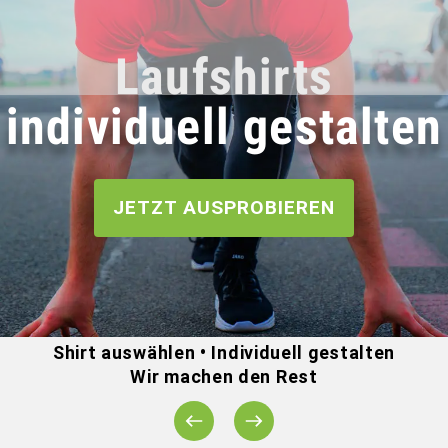
TANKTOPS & SINGLETS
Laufshirts
LANGARM LAUFSHIRTS
individuell gestalten
SOFTSHELLJACKEN
SHORTS & TIGHTS
JETZT AUSPROBIEREN
ACCESSOIRES
PHYSIOTHERAPIE
Shirt auswählen • Individuell gestalten
FIRMENLAUF
Wir machen den Rest
BADELATSCHEN