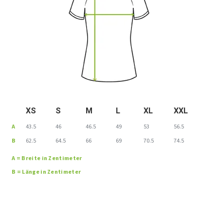
XS
S
M
L
XL
XXL
A
43.5
46
46.5
49
53
56.5
B
62.5
64.5
66
69
70.5
74.5
A = Breite in Zentimeter
B = Länge in Zentimeter