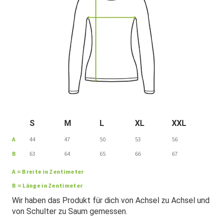
S
M
L
XL
XXL
A
44
47
50
53
56
B
63
64
65
66
67
A = Breite in Zentimeter
B = Länge in Zentimeter
Wir haben das Produkt für dich von Achsel zu Achsel und
von Schulter zu Saum gemessen.