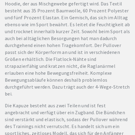
Hoodie, der aus Mischgewebe gefertigt wird. Das Textil
besteht aus 35 Prozent Baumwolle, 60 Prozent Polyester
und fünf Prozent Elastan. Ein Gemisch, das sich im Alltag
ebenso wie im Sport bewährt. Es leitet die Feuchtigkeit ab
und trocknet innerhalb kurzer Zeit. Sowohl beim Sport als
auch bei alltäglichen Besorgungen hat man dadurch
durchgehend einen hohen Tragekomfort. Der Pullover
passt sich der Körperform an und ist in verschiedenen
Größen erhältlich. Die Flatlock-Nähte sind
strapazierfähig und kratzen nicht, die Raglanärmel
erlauben eine hohe Bewegungsfreiheit. Komplexe
Bewegungsabläufe können deshalb problemlos
durchgeführt werden. Dazu trägt auch der 4-Wege-Stretch
bei.
Die Kapuze besteht aus zwei Teilen und ist fest
angebracht und verfügt über ein Zugband. Die Bündchen
sind verstärkt und elastisch, sodass der Pullover während
des Trainings nicht verrutscht. Es handelt sich um ein
sportliches, zeitloses Modell, das sich für den Anfänger