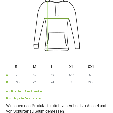
S
M
L
XL
XXL
A
52
55,5
59
62,5
66
B
69,5
72
74,5
77
79,5
A = Breite in Zentimeter
B = Länge in Zentimeter
Wir haben das Produkt für dich von Achsel zu Achsel und
von Schulter zu Saum gemessen.