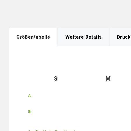
Größentabelle
Weitere Details
Druck
S
M
A
B