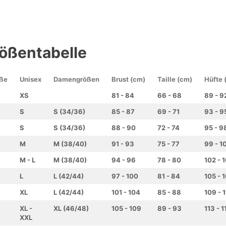
ößentabelle
ße
Unisex
Damengrößen
Brust (cm)
Taille (cm)
Hüfte 
XS
81 - 84
66 - 68
89 - 9
S
S (34/36)
85 - 87
69 - 71
93 - 9
S
S (34/36)
88 - 90
72 - 74
95 - 9
M
M (38/40)
91 - 93
75 - 77
99 - 1
M - L
M (38/40)
94 - 96
78 - 80
102 - 
L
L (42/44)
97 - 100
81 - 84
105 - 
XL
L (42/44)
101 - 104
85 - 88
109 - 
XL -
XL (46/48)
105 - 109
89 - 93
113 - 1
XXL