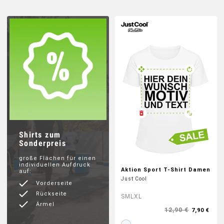
TANKTOPS & SINGLETS
LANGARM LAUFSHIRTS
SOFTSHELLJACKEN
SHORTS & TIGHTS
ACCESSOIRES
Shirts zum
Sonderpreis
PHYSIOTHERAPIE
große Flächen für einen
individuellen Aufdruck
Aktion Sport T-Shirt Damen
auf:
Just Cool
Vorderseite
FIRMENLAUF
Rückseite
S
M
L
XL
Ärmel
12,90 €
7,90 €
BADELATSCHEN