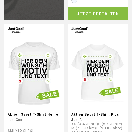
GROSSBESTELLUNG
JETZT GESTALTEN
MAGAZIN
Aktion Sport T-Shirt Herren
Aktion Sport T-Shirt Kids
Just Cool
Just Cool
XS (3-4 Jahre)
S (5-6 Jahre)
M (7-8 Jahre)
L (9-10 Jahre)
S
M
L
XL
XXL
3XL