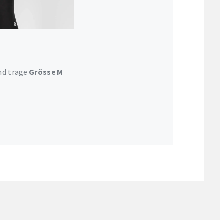
und trage
Grösse M