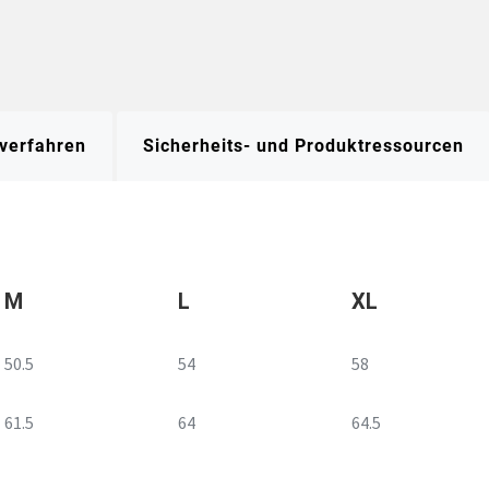
verfahren
Sicherheits- und Produktressourcen
M
L
XL
50.5
54
58
61.5
64
64.5