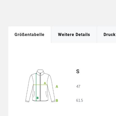
Größentabelle
Weitere Details
Druck
S
A
47
B
61.5