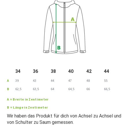
34
36
38
40
42
44
A
39
43
44
47
48
55
B
62,5
63,5
64
64,5
66
66,5
A = Breite in Zentimeter
B = Länge in Zentimeter
Wir haben das Produkt für dich von Achsel zu Achsel und
von Schulter zu Saum gemessen.