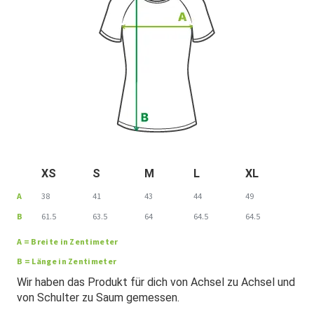
XS
S
M
L
XL
A
38
41
43
44
49
B
61.5
63.5
64
64.5
64.5
A = Breite in Zentimeter
B = Länge in Zentimeter
Wir haben das Produkt für dich von Achsel zu Achsel und
von Schulter zu Saum gemessen.