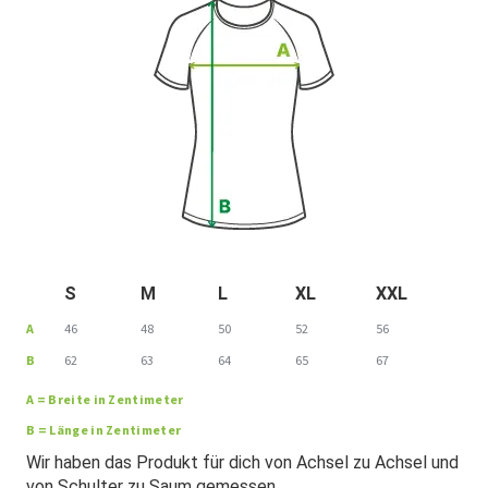
S
M
L
XL
XXL
A
46
48
50
52
56
B
62
63
64
65
67
A = Breite in Zentimeter
B = Länge in Zentimeter
Wir haben das Produkt für dich von Achsel zu Achsel und
von Schulter zu Saum gemessen.