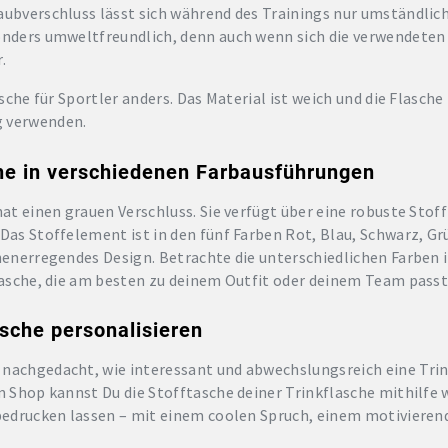
aubverschluss lässt sich während des Trainings nur umständlich
onders umweltfreundlich, denn auch wenn sich die verwendeten 
.
asche für Sportler anders. Das Material ist weich und die Flasch
g verwenden.
che in verschiedenen Farbausführungen
hat einen grauen Verschluss. Sie verfügt über eine robuste Stof
 Das Stoffelement ist in den fünf Farben Rot, Blau, Schwarz, Gr
ehenerregendes Design. Betrachte die unterschiedlichen Farben
flasche, die am besten zu deinem Outfit oder deinem Team passt
asche personalisieren
nachgedacht, wie interessant und abwechslungsreich eine Trin
im Shop kannst Du die Stofftasche deiner Trinkflasche mithilfe
 bedrucken lassen – mit einem coolen Spruch, einem motivieren