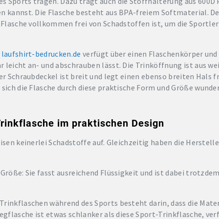
 Sports tragen. Dazu trägt auch die Stoffhalterung aus 600D Po
n kannst. Die Flasche besteht aus BPA-freiem Softmaterial. De
e Flasche vollkommen frei von Schadstoffen ist, um die Sportle
i
laufshirt-bedrucken.de
verfügt über einen Flaschenkörper und 
r leicht an- und abschrauben lässt. Die Trinköffnung ist aus
er Schraubdeckel ist breit und legt einen ebenso breiten Hals fre
 sich die Flasche durch diese praktische Form und Größe wunde
Trinkflasche im praktischen Design
isen keinerlei Schadstoffe auf. Gleichzeitig haben die Herstelle
 Größe: Sie fasst ausreichend Flüssigkeit und ist dabei trotzde
rinkflaschen während des Sports besteht darin, dass die Mate
egflasche ist etwas schlanker als diese Sport-Trinkflasche, ver