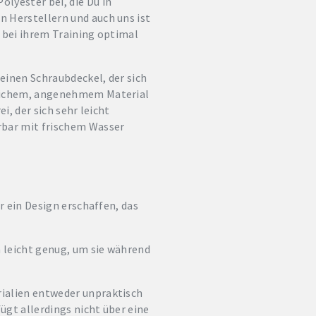
lyester bei, die Du in
n Herstellern und auch uns ist
r bei ihrem Training optimal
einen Schraubdeckel, der sich
 weichem, angenehmem Material
i, der sich sehr leicht
rbar mit frischem Wasser
r ein Design erschaffen, das
m leicht genug, um sie während
rialien entweder unpraktisch
fügt allerdings nicht über eine