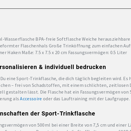
ml-Wasserflasche BPA-freie Softflasche Weiche herausziehbare
eformter Flaschenhals Große Trinköffnung zum einfachen Auff
er Haken Maße: 7.5 x 7.5 x 20 cm Fassungsvermögen: 0.5 Liter
rsonalisieren & individuell bedrucken
 Du eine Sport-Trinkflasche, die dich täglich begleiten wird. E
schen – frei von Schadstoffen, mit einem schlichten, zeitlosen 
uell gestalten lässt. Die Flasche hat ein Fassungsvermögen von
derung als
Accessoire
oder das Lauftraining mit der Laufgruppe.
enschaften der Sport-Trinkflasche
ungsvermögen von 500ml bei einer Breite von 7,5 cm und einer Lä