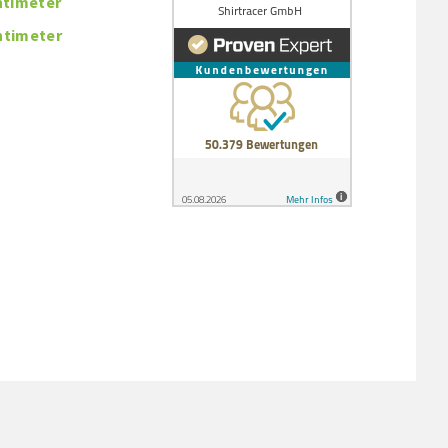
entimeter
ntimeter