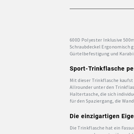
600D Polyester Inklusive 500
Schraubdeckel Ergonomisch g
Gürtelbefestigung und Karabin
Sport-Trinkflasche pe
Mit dieser Trinkflasche kaufst
Allrounder unter den Trinkfla
Haltertasche, die sich individ
für den Spaziergang, die Wan
Die einzigartigen Eig
Die Trinkflasche hat ein Fass