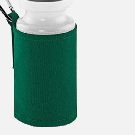
Motiv wählen
Foto hochladen
Text schreiben
Cool Font hinzufügen
Namen & Nummern
Produkt wählen