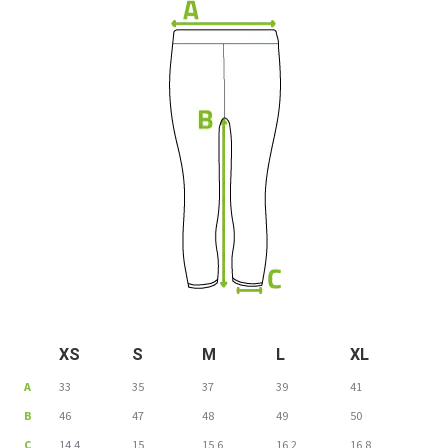
XS
S
M
L
XL
A
33
35
37
39
41
B
46
47
48
49
50
C
14,4
15
15,6
16,2
16,8