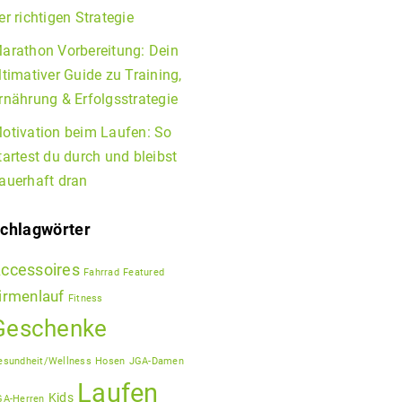
er richtigen Strategie
arathon Vorbereitung: Dein
ltimativer Guide zu Training,
rnährung & Erfolgsstrategie
otivation beim Laufen: So
tartest du durch und bleibst
auerhaft dran
chlagwörter
ccessoires
Fahrrad
Featured
irmenlauf
Fitness
Geschenke
esundheit/Wellness
Hosen
JGA-Damen
Laufen
Kids
GA-Herren