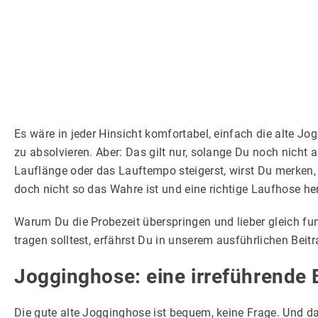
So funktioniert Laufshirt-Bedrucken.de
Eine Frage der Jahreszeit: Die richtige Laufhose für jed
Sportbekleidung individuell designen: Laufshirt-bedruc
Allgemeine Tipps für den Kauf einer Laufhose
Es wäre in jeder Hinsicht komfortabel, einfach die alte J
zu absolvieren. Aber: Das gilt nur, solange Du noch nicht a
Lauflänge oder das Lauftempo steigerst, wirst Du merken,
doch nicht so das Wahre ist und eine richtige Laufhose he
Warum Du die Probezeit überspringen und lieber gleich fu
tragen solltest, erfährst Du in unserem ausführlichen Beitr
Jogginghose: eine irreführende
Die gute alte Jogginghose ist bequem, keine Frage. Und d