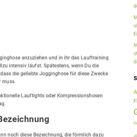
d
e Wetterlage
M
ken.de
u
E
M
s
ogginghose anzuziehen und in ihr das Lauftraining
d
llzu intensiv läufst. Spätestens, wenn Du die
 dass die geliebte Jogginghose für diese Zwecke
S
r muss.
A
nktionelle Lauftights oder Kompressionshosen
F
ag.
 Bezeichnung
G
ann noch diese Bezeichnung, die förmlich dazu
J