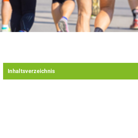
Inhaltsverzeichnis
Jogginghose: eine irreführende Bezeichnung
Das sind die Vorteile einer richtigen Laufhose
Laufshirt-Bedrucken.de: Die Nr.1 für individuelle Sport
Näheres zu den verschiedenen Arten der Laufhosen
Das musst Du beim Kauf einer Laufhose beachten