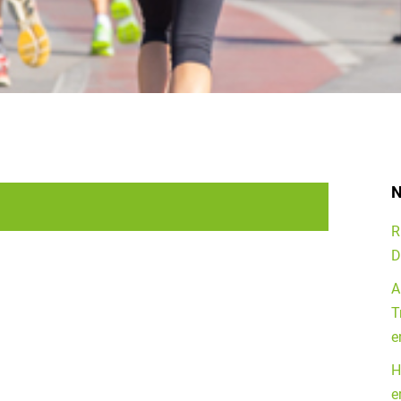
N
R
D
A
T
bekleidung
e
H
e