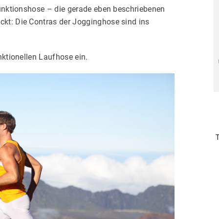
Funktionshose – die gerade eben beschriebenen
ckt: Die Contras der Jogginghose sind ins
Mengen-
Mengen-
r
Keine
Sicher
Keine
rabatt
rabatt
en
Mindest-
bezahlen
Mindest-
menge
menge
nktionellen Laufhose ein.
Jetzt
Jetzt
individuell
individuell
gestalten​
gestalten​